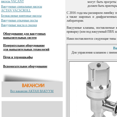
насосы VACANT
могут быть прогреты 
должен быть приоткры
Вакуумные спиральные насосы
ACTAN VACSCROLL
С 2016 года мы расширили линейку п
Безмасляные винтовые насосы
а также шаровых и диафрагменных.
Вакуумные откачные посты
лаборатории.
Вакуумные масла и смазки
Вакуумные клапаны, поставляемые 
приварку (или под вакуумный ПВХ ш
Оборудование для вакуумных
напылительных систем
Нами поставляются следующие типы 
Измерительное оборудование
Ва
для напылительных технологий
Для управления клапаном с пнев
Печи и термошкафы
Вспомогательное оборудование
Все вакансии АКТАН ВАКУУМ