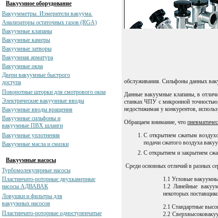
Вакуумное оборудование
Вакуумметры. Измерители вакуума.
Анализаторы остаточных газов (RGA)
Вакуумные клапаны
Вакуумные камеры
Вакуумные затворы
Вакуумная арматура
Вакуумные окна
Двери вакуумные быстрого
обслуживания. Сильфоны данных ваку
доступа
Поворотные шторки для смотрового окна
Данные вакуумные клапаны, в отличи
Электрические вакуумные вводы
станках ЧПУ с микронной точностью, 
недостижимая у конкурентов, исполь
Вакуумные вводы вращения
Вакуумные сильфоны и
Обращаем внимание, что
пневматиче
вакуумные ПВХ шланги
Вакуумные уплотнения
С открытием сжатым воздухо
подачи сжатого воздуха ваку
Вакуумные масла и смазки
С открытием и закрытием сжа
Вакуумные насосы
Среди основных отличий в разных се
Турбомолекулярные насосы
Пластинчато-роторные двухкамерные
1.1 Угловые вакуумны
насосы АДВАВАК
1.2 Линейные вакуу
некоторых поставщико
Ловушки и фильтры для
вакуумных насосов
2.1 Стандартные высо
Пластинчато-роторные одноступенчатые
2.2 Сверхвысоковакуу