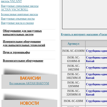
насосы VACANT
Вакуумные спиральные насосы
ACTAN VACSCROLL
Безмасляные винтовые насосы
Вакуумные откачные посты
Вакуумные масла и смазки
Оборудование для вакуумных
напылительных систем
Купить в интернет-магазине eVacu
Измерительное оборудование
Артикул
для напылительных технологий
ISOK-SC-63100M
Струбцина одно
Печи и термошкафы
ISOK-SC-
Струбцина одно
Вспомогательное оборудование
63100M-H
Китай
ISOK-SC-
Струбцина одно
160250M
ISOK-SC-
Струбцина одно
160250M-H
Китай
ISOK-SC-
Все вакансии АКТАН ВАКУУМ
Струбцина одно
320500M
ISOK-SC-
Струбцина одно
320500M-H
Китай
ISOK-SC-630M
Струбцина одно