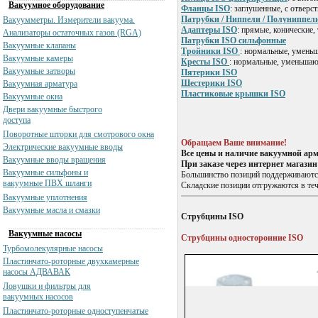
Вакуумное оборудование
Фланцы ISO
: заглушенные, с отверс
Патрубки / Ниппели / Полуниппел
Вакуумметры. Измерители вакуума.
Адаптеры ISO
: прямые, конические,
Анализаторы остаточных газов (RGA)
Патрубки ISO сильфонные
Вакуумные клапаны
Тройники ISO
: нормальные, умен
Вакуумные камеры
Кресты ISO
: нормальные, уменьша
Вакуумные затворы
Пятерики ISO
Шестерики ISO
Вакуумная арматура
Пластиковые крышки ISO
Вакуумные окна
Двери вакуумные быстрого
доступа
Поворотные шторки для смотрового окна
Обращаем Ваше внимание!
Электрические вакуумные вводы
Все цены и наличие вакуумной ар
Вакуумные вводы вращения
При заказе через интернет магази
Вакуумные сильфоны и
Большинство позиций поддерживаются
вакуумные ПВХ шланги
Складские позиции отгружаются в тече
Вакуумные уплотнения
Вакуумные масла и смазки
Струбцины ISO
Вакуумные насосы
Струбцины односторонние ISO
Турбомолекулярные насосы
Пластинчато-роторные двухкамерные
насосы АДВАВАК
Ловушки и фильтры для
вакуумных насосов
Пластинчато-роторные одноступенчатые