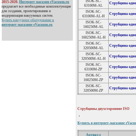
ISOK-SC-
2015-2020.
Интернет магазин eVacuum.ru
Струбцина одно
63100M-AL
предлагает все необходимые комплектующие
для создания, проектирования и
ISOK-SC-
Струбцина одно
модернизации вакуумных систем.
63100M-AL-H
Купить вакуумное оборудование в
ISOK-SC-
Струбцина одно
интернет магазине eVacuum.ru
160250M-AL
ISOK-SC-
Струбцина одно
160250M-AL-H
ISOK-SC-
Струбцина одно
320500M-AL
ISOK-SC-
Струбцина одно
320500M-AL-H
ISOK-SC-
Струбцина одно
63100M-ZP
ISOK-SC-
Струбцина одно
160250M-ZP
ISOK-SC-
Струбцина одно
320500M-ZP
Струбцины двухсторонние ISO
Купить в интернет-магазине eVacu
Артикул