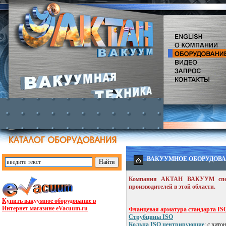
ВАКУУМНОЕ ОБОРУДОВ
Компания АКТАН ВАКУУМ специ
производителей в этой области.
Купить вакуумное оборудование в
Интернет магазине eVacuum.ru
Фланцевая арматура стандарта IS
Струбцины ISO
Кольца ISO центрирующие
: с вит